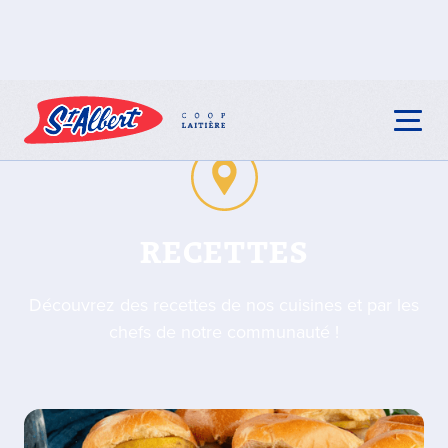
RECETTES
Découvrez des recettes de nos cuisines et par les
chefs de notre communauté !