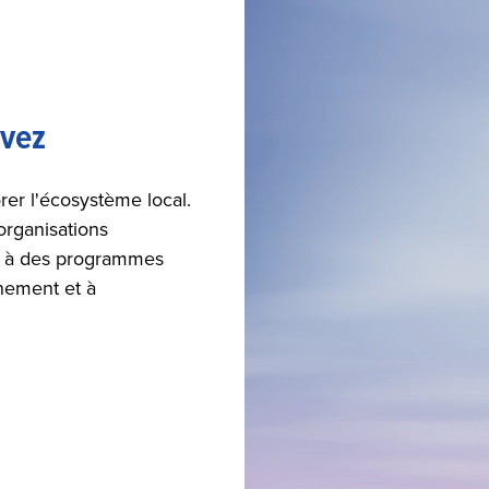
rvez
er l'écosystème local.
organisations
t à des programmes
nement et à