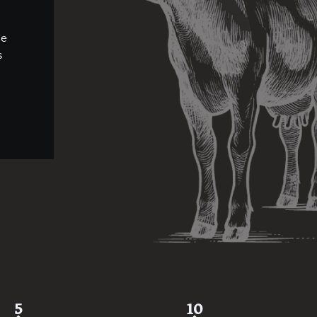
Ce
s
5
10