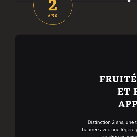
2
ANS
FRUITÉ
ET 
APP
Distinction 2 ans, une t
beurrée avec une légère po
cuisiner ou acc