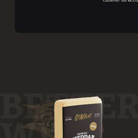
BETTE
WITH