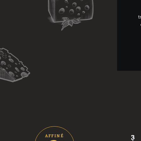
t
2
3
AFFINÉ