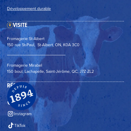
Développement durable
VISITE
Fromagerie St-Albert
150 rue St-Paul, St-Albert, ON, K0A 3C0
Fromagerie Mirabel
150 boul. Lachapelle, Saint-Jérôme, QC, J7Z ZL2
RÉSEAUX
Facebook
Instagram
TikTok